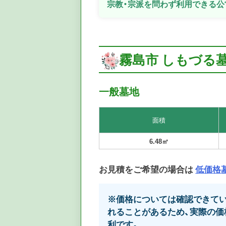
宗教・宗派を問わず利用できる公
霧島市 しもづる
一般墓地
面積
6.48㎡
お見積をご希望の場合は
低価格
※価格については確認できてい
れることがあるため、実際の価
利です。