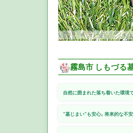
霧島市 しもづる
自然に囲まれた落ち着いた環境
”墓じまい”も安心。将来的な不