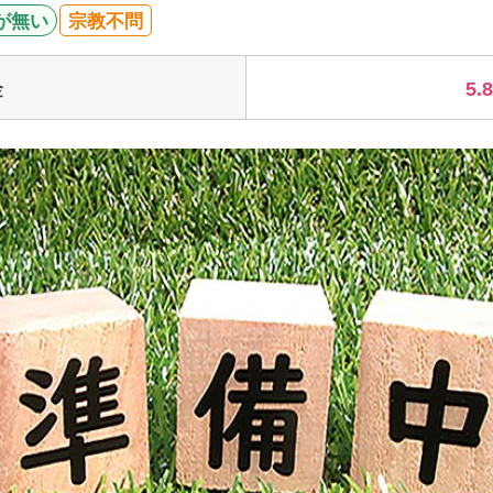
が無い
宗教不問
5.
金