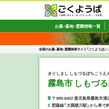
Skip
to
content
全国のお墓・墓地・霊園検索サイト「
ご供養をもっと身近に
お墓・墓地・霊園情報一覧
全国のお墓・墓地・霊園検索サイト「ごくようば」
/
きりしまし しもづるぼちこうえ
霧島市 しもづる
〒899-6402 鹿児島県霧島市
肥薩線「大隅横川駅」から車で約