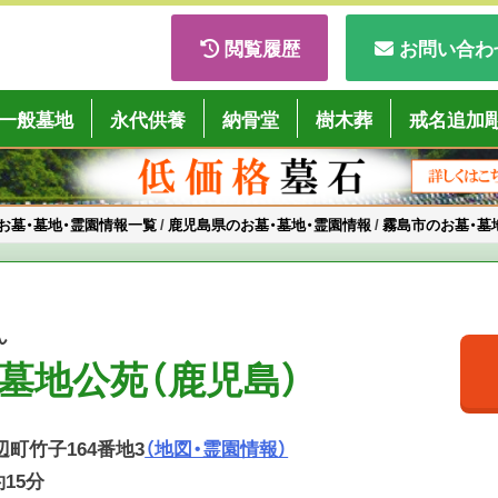
閲覧履歴
お問い合わ
ごくようば」
一般墓地
永代供養
納骨堂
樹木葬
戒名追加
お墓・墓地・霊園情報一覧
/
鹿児島県のお墓・墓地・霊園情報
/
霧島市のお墓・墓
ん
墓地公苑（鹿児島）
溝辺町竹子164番地3
（地図・霊園情報）
15分