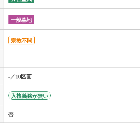
一般墓地
宗教不問
-／10区画
入檀義務が無い
否