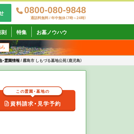
0800-080-9848
せ
通話料無料 / 年中無休（7時～24時）
彫刻
特集
お墓ノウハウ
地・霊園情報
/
霧島市 しもづる墓地公苑（鹿児島）
この霊園・墓地の
資料請求・見学予約