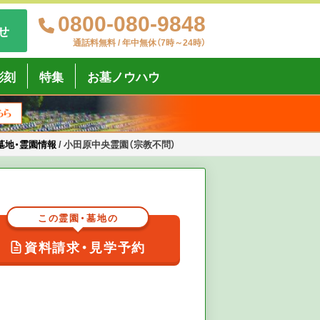
0800-080-9848
せ
通話料無料 / 年中無休（7時～24時）
彫刻
特集
お墓ノウハウ
墓地・霊園情報
/
小田原中央霊園（宗教不問）
この霊園・墓地の
資料請求・見学予約