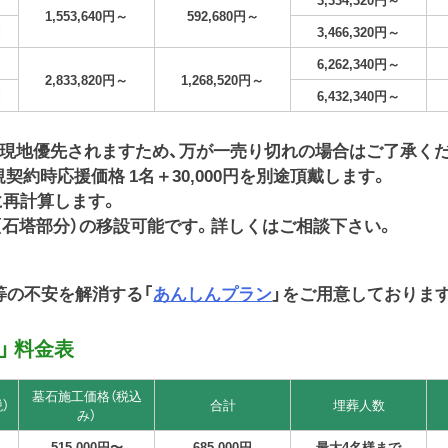
1,553,640円～
592,680円～
円
3,466,320円～
6,262,340円～
2,833,820円～
1,268,520円～
円
6,432,340円～
現地優先されますため、万が一売り切れの場合はご了承く
契約時応援価格 1名＋30,000円を別途頂戴します。
に再計算します。
石（石塔部分）の移設可能です。詳しくはご相談下さい。
。
等の不安を解消する「
あんしんプラン
」をご用意しておりま
」 料金表
墓石施工価格（税込
）
合計
埋葬人数
み）
515,000円〜
685,000円
最大4名様まで