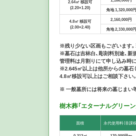
2.64㎡ 移設可
(2.20×1.20)
角地 1,320,000
2,160,000円
4.8㎡ 移設可
(2.00×2.40)
角地 2,330,000
※残り少ない区画もございます。
※墓石は吉林白、彫刻料別途、新規
管理料は月割りにて申し込み時
※2.645㎡以上は他所からの墓
4.8㎡移設可以上はご相談下さい
※ 一般墓所には将来の墓じまい
樹木葬「エターナルグリーン
面積
永代使用料（非課税
0.312㎡
170,000円〜