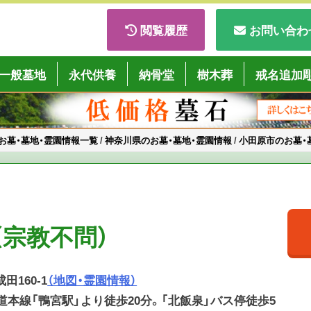
閲覧履歴
お問い合わ
ごくようば」
一般墓地
永代供養
納骨堂
樹木葬
戒名追加
お墓・墓地・霊園情報一覧
/
神奈川県のお墓・墓地・霊園情報
/
小田原市のお墓・
（宗教不問）
田160-1
（地図・霊園情報）
海道本線「鴨宮駅」より徒歩20分。「北飯泉」バス停徒歩5