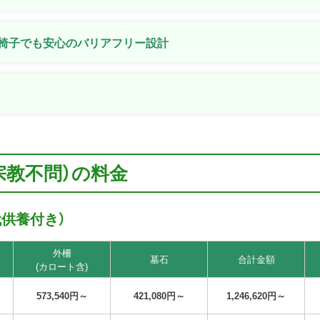
車椅子でも安心のバリアフリー設計
宗教不問）の料金
代供養付き）
外柵
墓石
合計金額
(カロート含)
573,540円～
421,080円～
1,246,620円～