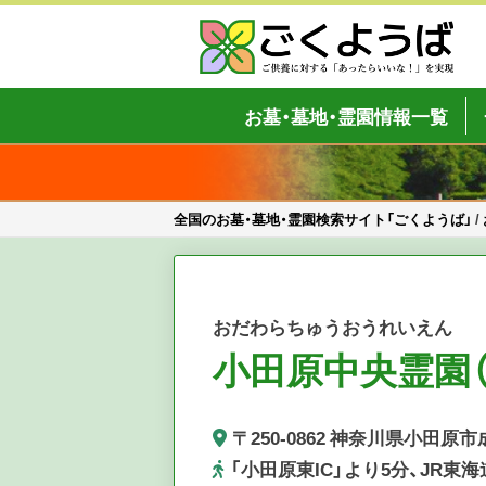
Skip
to
content
全国のお墓・墓地・霊園検索サイト「
ご供養をもっと身近に
お墓・墓地・霊園情報一覧
全国のお墓・墓地・霊園検索サイト「ごくようば」
/
おだわらちゅうおうれいえん
小田原中央霊園
〒250-0862 神奈川県小田原市成
「小田原東IC」より5分、JR東