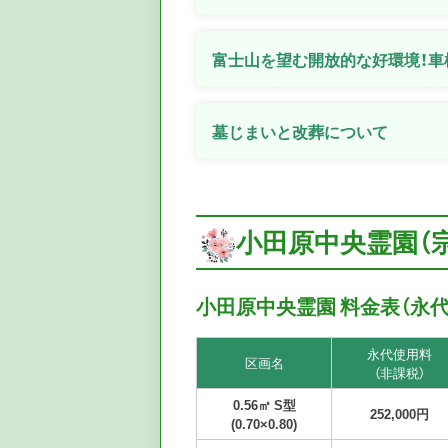
富士山を望む開放的な好環境！
墓じまいと改葬について
小田原中央霊園（
小田原中央霊園 料金表（永
永代使用料
区画名
（非課税）
0.56㎡ S型
252,000円
(0.70×0.80)