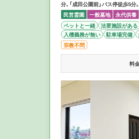
分、「成田公園前」バス停徒歩5分
民営霊園
一般墓地
永代供養
ペットと一緒
法要施設がある
入檀義務が無い
駐車場完備
宗教不問
料