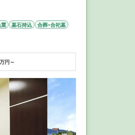
免震
墓石持込
合葬・合祀墓
万円～