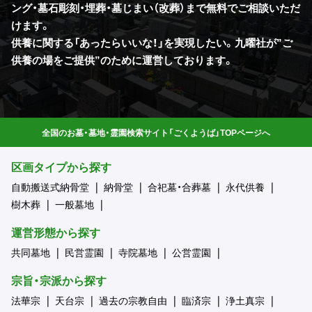
ング・墓石彫刻・埋葬・墓じまい（改葬）まで無料でご相談いただ
けます。
供養に関する「あったらいいな！」を実現したい。九曜社が”ご
供養の場をご提供”のために運営しております。
全国のお墓・墓地・霊園検索サイト「ごくようば」TOPページへ
区画タイプから探す
自動搬送式納骨堂
納骨堂
合祀墓・合葬墓
永代供養
樹木葬
一般墓地
運営形態から探す
共同墓地
民営霊園
寺院墓地
公営霊園
宗旨・宗派から探す
法華宗
天台宗
過去の宗教自由
臨済宗
浄土真宗