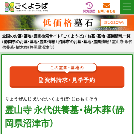
閲覧履歴
お問い合わせ
Skip
全国のお墓・墓地・霊園検索サイト「ごくようば」
ご供養をもっと身近に
to
content
全国のお墓・墓地・霊園検索サイト「ごくようば」
/
お墓・墓地・霊園情報一覧
/
静岡県のお墓・墓地・霊園情報
/
沼津市のお墓・墓地・霊園情報
/
霊山寺 永代
供養墓・樹木葬（静岡県沼津市）
この霊園・墓地の
資料請求・見学予約
りょうぜんじ えいたいくようぼ・じゅもくそう
霊山寺 永代供養墓・樹木葬（静
岡県沼津市）