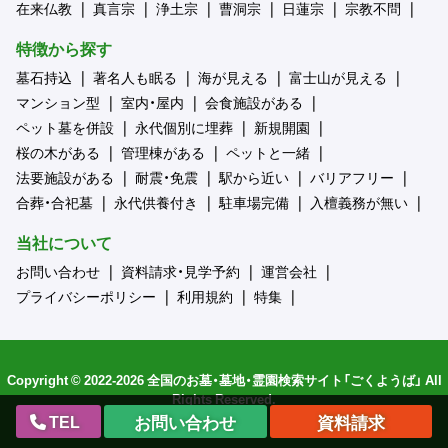
在来仏教
真言宗
浄土宗
曹洞宗
日蓮宗
宗教不問
特徴から探す
墓石持込
著名人も眠る
海が見える
富士山が見える
マンション型
室内・屋内
会食施設がある
ペット墓を併設
永代個別に埋葬
新規開園
桜の木がある
管理棟がある
ペットと一緒
法要施設がある
耐震・免震
駅から近い
バリアフリー
合葬・合祀墓
永代供養付き
駐車場完備
入檀義務が無い
当社について
お問い合わせ
資料請求・見学予約
運営会社
プライバシーポリシー
利用規約
特集
Copyright © 2022-2026 全国のお墓・墓地・霊園検索サイト「ごくようば」 All
Rights Reserved.
TEL
お問い合わせ
資料請求