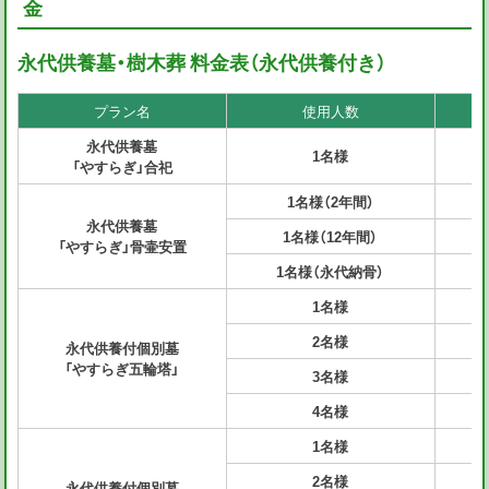
金
永代供養墓・樹木葬 料金表（永代供養付き）
プラン名
使用人数
目
永代供養墓
1名様
「やすらぎ」合祀
1名様（2年間）
永代供養墓
1名様（12年間）
「やすらぎ」骨壷安置
1名様（永代納骨）
1名様
2名様
永代供養付個別墓
「やすらぎ五輪塔」
3名様
4名様
1名様
2名様
永代供養付個別墓