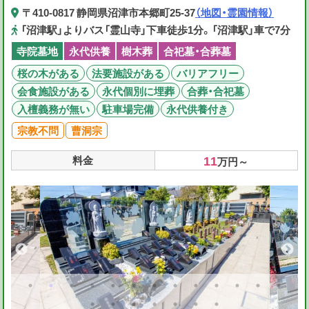
〒410-0817 静岡県沼津市本郷町25-37
（地図・霊園情報）
「沼津駅」よりバス「霊山寺」下車徒歩1分。「沼津駅」車で7分
寺院墓地
永代供養
樹木葬
合祀墓・合葬墓
桜の木がある
法要施設がある
バリアフリー
会食施設がある
永代個別に埋葬
合葬・合祀墓
入檀義務が無い
駐車場完備
永代供養付き
宗教不問
曹洞宗
11
料金
万円～