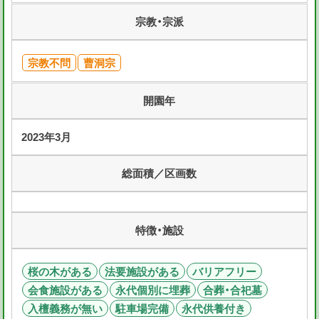
宗教・宗派
宗教不問
曹洞宗
開園年
2023年3月
総面積／区画数
特徴・施設
桜の木がある
法要施設がある
バリアフリー
会食施設がある
永代個別に埋葬
合葬・合祀墓
入檀義務が無い
駐車場完備
永代供養付き