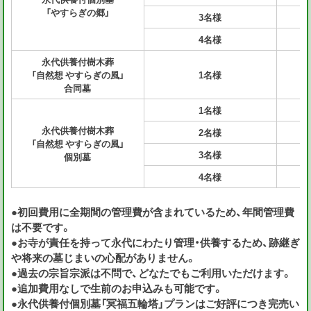
「やすらぎの郷」
3名様
4名様
永代供養付樹木葬
「自然想 やすらぎの風」
1名様
合同墓
1名様
永代供養付樹木葬
2名様
「自然想 やすらぎの風」
3名様
個別墓
4名様
●初回費用に全期間の管理費が含まれているため、年間管理費
は不要です。
●お寺が責任を持って永代にわたり管理・供養するため、跡継ぎ
や将来の墓じまいの心配がありません。
●過去の宗旨宗派は不問で、どなたでもご利用いただけます。
●追加費用なしで生前のお申込みも可能です。
●永代供養付個別墓「冥福五輪塔」プランはご好評につき完売い