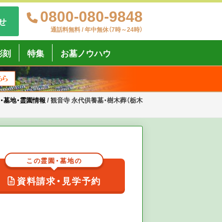
0800-080-9848
せ
通話料無料 / 年中無休（7時～24時）
彫刻
特集
お墓ノウハウ
・墓地・霊園情報
/
観音寺 永代供養墓・樹木葬（栃木
この霊園・墓地の
資料請求・見学予約