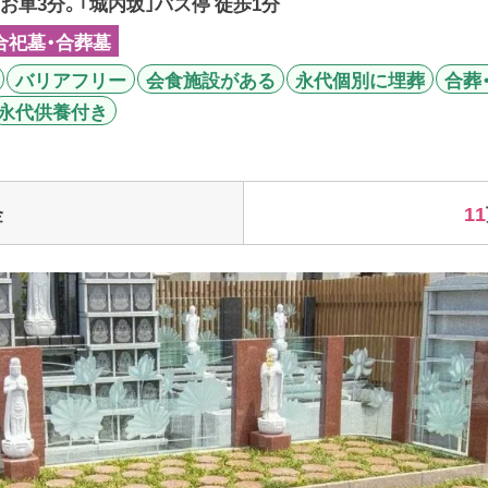
お車3分。｢城内坂｣バス停 徒歩1分
合祀墓・合葬墓
バリアフリー
会食施設がある
永代個別に埋葬
合葬
永代供養付き
11
金