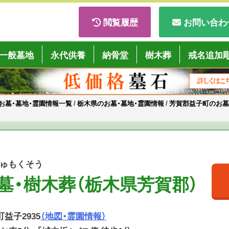
閲覧履歴
お問い合わ
ごくようば」
一般墓地
永代供養
納骨堂
樹木葬
戒名追加
お墓・墓地・霊園情報一覧
/
栃木県のお墓・墓地・霊園情報
/
芳賀郡益子町のお墓
じゅもくそう
墓・樹木葬（栃木県芳賀郡）
町益子2935
（地図・霊園情報）