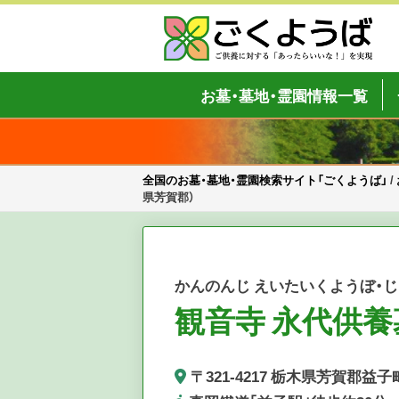
Skip
to
content
全国のお墓・墓地・霊園検索サイト「
ご供養をもっと身近に
お墓・墓地・霊園情報一覧
全国のお墓・墓地・霊園検索サイト「ごくようば」
/
県芳賀郡）
かんのんじ えいたいくようぼ・
観音寺 永代供養
〒321-4217 栃木県芳賀郡益子