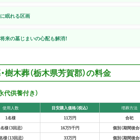
緒に眠れる区画
将来の墓じまいの心配も解消！
墓・樹木葬（栃木県芳賀郡）の料金
永代供養付き）
使用人数
目安購入価格（税込）
埋葬方法
1名様
11万円
合祀
1名様（3回忌）
16万5千円
個別（期間後合
名様（13回忌）
33万円
個別（期間後合