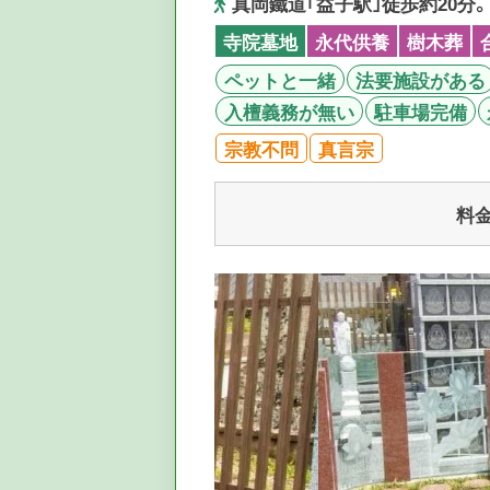
真岡鐵道｢益子駅｣徒歩約20分。
寺院墓地
永代供養
樹木葬
ペットと一緒
法要施設がある
入檀義務が無い
駐車場完備
宗教不問
真言宗
料