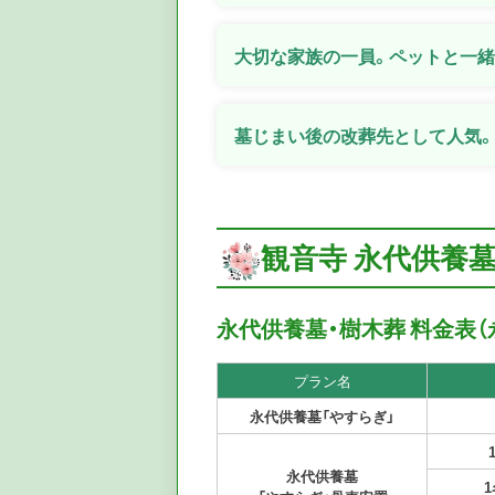
大切な家族の一員。ペットと一
墓じまい後の改葬先として人気。
観音寺 永代供養
永代供養墓・樹木葬 料金表（
プラン名
永代供養墓「やすらぎ」
永代供養墓
1