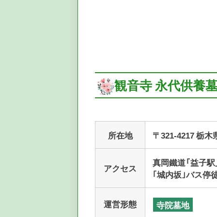
観音寺 永代供養
所在地
〒321-4217 
真岡鐵道「益子駅
アクセス
｢城内坂｣バス停
運営形態
寺院墓地