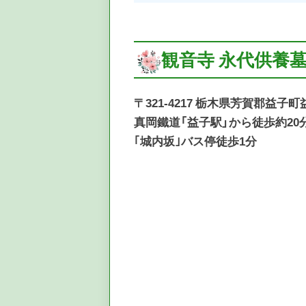
観音寺 永代供養
〒321-4217 栃木県芳賀郡益子町益
真岡鐵道「益子駅」から徒歩約20
｢城内坂｣バス停徒歩1分