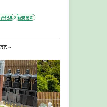
・合祀墓
新規開園
万円～