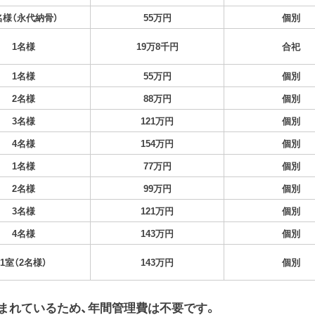
名様（永代納骨）
55万円
個別
1名様
19万8千円
合祀
1名様
55万円
個別
2名様
88万円
個別
3名様
121万円
個別
4名様
154万円
個別
1名様
77万円
個別
2名様
99万円
個別
3名様
121万円
個別
4名様
143万円
個別
1室（2名様）
143万円
個別
まれているため、年間管理費は不要です。