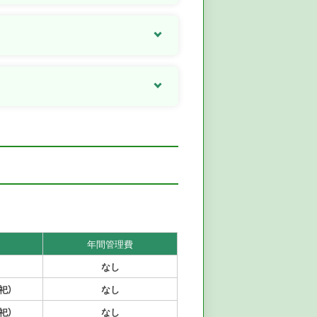
年間管理費
なし
祀）
なし
祀）
なし